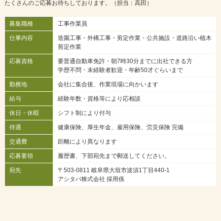
たくさんのご応募お待ちしております。（担当：高田）
募集職種
工事作業員
仕事内容
造園工事・外構工事・剪定作業・公共施設・道路沿い植木
剪定作業
応募資格
要普通自動車免許・朝7時30分までに出社できる方
学歴不問・未経験者歓迎・年齢50才ぐらいまで
勤務地
会社に集合後、作業現場に向かいます
給与
経験年数・資格等により応相談
休日・休暇
シフト制により付与
待遇
健康保険、厚生年金、雇用保険、労災保険 完備
交通費
距離により異なります
応募要領
履歴書、下部宛先まで郵送してください。
宛先
〒503-0811 岐阜県大垣市波須1丁目440-1
アシタバ株式会社 採用係